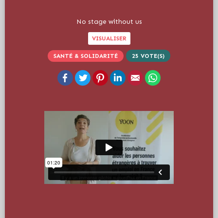
No stage without us
VISUALISER
SANTÉ & SOLIDARITÉ
25
VOTE(S)
Facebook
Twitter
Pinterest
LinkedIn
Email
WhatsApp