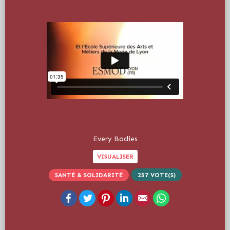
Every Bodies
VISUALISER
SANTÉ & SOLIDARITÉ
257
VOTE(S)
Facebook
Twitter
Pinterest
LinkedIn
Email
WhatsApp