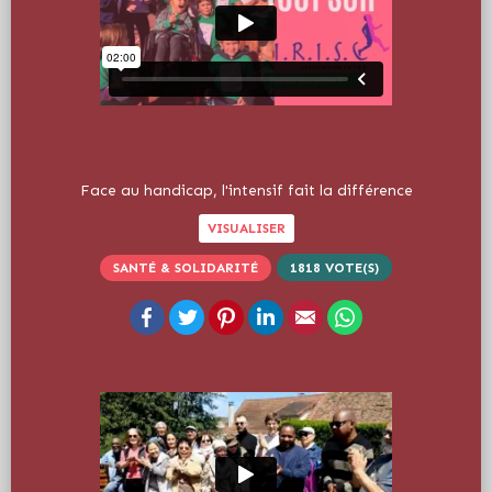
Face au handicap, l'intensif fait la différence
VISUALISER
SANTÉ & SOLIDARITÉ
1818
VOTE(S)
Facebook
Twitter
Pinterest
LinkedIn
Email
WhatsApp