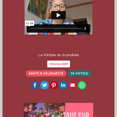
Le Périple du Scarabée
VISUALISER
SANTÉ & SOLIDARITÉ
96
VOTE(S)
Facebook
Twitter
Pinterest
LinkedIn
Email
WhatsApp