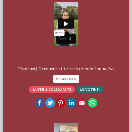
[Podcast] Découvrir et tester la Médiation Active
VISUALISER
SANTÉ & SOLIDARITÉ
10
VOTE(S)
Facebook
Twitter
Pinterest
LinkedIn
Email
WhatsApp