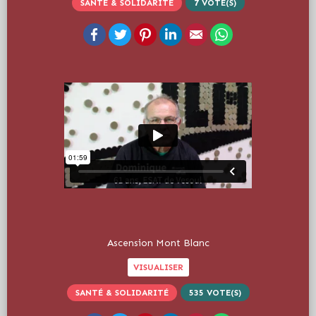
SANTÉ & SOLIDARITÉ
7
VOTE(S)
Facebook
Twitter
Pinterest
LinkedIn
Email
WhatsApp
Ascension Mont Blanc
VISUALISER
SANTÉ & SOLIDARITÉ
535
VOTE(S)