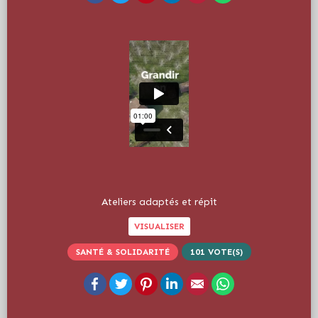
Ateliers adaptés et répit
VISUALISER
SANTÉ & SOLIDARITÉ
101
VOTE(S)
Facebook
Twitter
Pinterest
LinkedIn
Email
WhatsApp