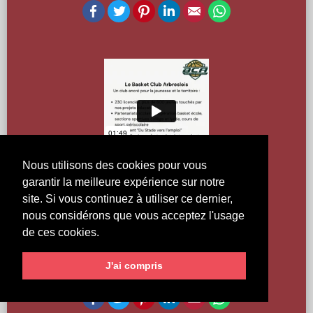
Facebook
Twitter
Pinterest
LinkedIn
Email
WhatsApp
Nous utilisons des cookies pour vous
garantir la meilleure expérience sur notre
site. Si vous continuez à utiliser ce dernier,
nous considérons que vous acceptez l'usage
Fond de solidarité pour accès aux sports
de ces cookies.
VISUALISER
J'ai compris
SANTÉ & SOLIDARITÉ
48
VOTE(S)
Facebook
Twitter
Pinterest
LinkedIn
Email
WhatsApp