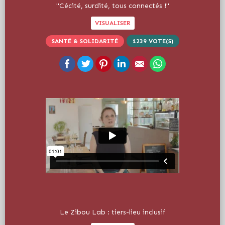
"Cécité, surdité, tous connectés !"
VISUALISER
SANTÉ & SOLIDARITÉ
1239
VOTE(S)
Facebook
Twitter
Pinterest
LinkedIn
Email
WhatsApp
Le Zibou Lab : tiers-lieu inclusif