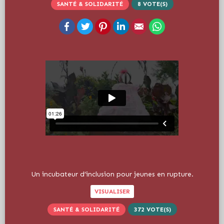
SANTÉ & SOLIDARITÉ
8
VOTE(S)
Facebook
Twitter
Pinterest
LinkedIn
Email
WhatsApp
Un incubateur d’inclusion pour jeunes en rupture.
VISUALISER
SANTÉ & SOLIDARITÉ
372
VOTE(S)