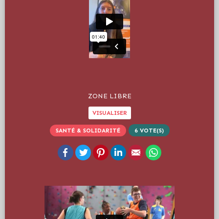
ZONE LIBRE
VISUALISER
SANTÉ & SOLIDARITÉ
6
VOTE(S)
Facebook
Twitter
Pinterest
LinkedIn
Email
WhatsApp