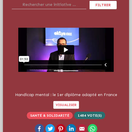
FILTRER
Handicap mental : le 1er diplôme adapté en France
VISUALISER
SANTÉ & SOLIDARITÉ
1484
VOTE(S)
Facebook
Twitter
Pinterest
LinkedIn
Email
WhatsApp