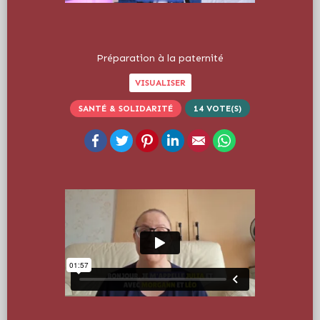
Préparation à la paternité
VISUALISER
SANTÉ & SOLIDARITÉ
14
VOTE(S)
Facebook
Twitter
Pinterest
LinkedIn
Email
WhatsApp