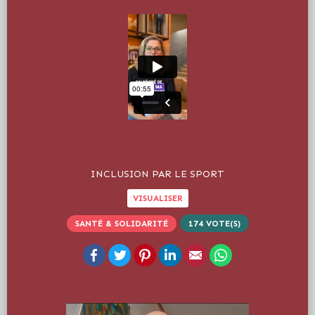
INCLUSION PAR LE SPORT
VISUALISER
SANTÉ & SOLIDARITÉ
174
VOTE(S)
Facebook
Twitter
Pinterest
LinkedIn
Email
WhatsApp