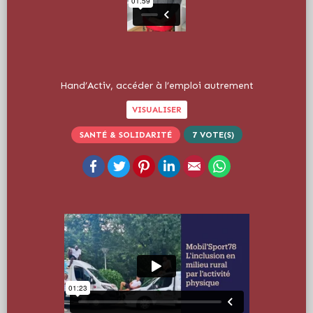
Hand’Activ, accéder à l’emploi autrement
VISUALISER
SANTÉ & SOLIDARITÉ
7
VOTE(S)
Facebook
Twitter
Pinterest
LinkedIn
Email
WhatsApp