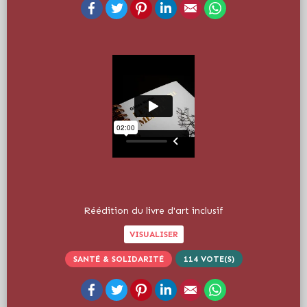
Facebook
Twitter
Pinterest
LinkedIn
Email
WhatsApp
Réédition du livre d'art inclusif
VISUALISER
SANTÉ & SOLIDARITÉ
114
VOTE(S)
Facebook
Twitter
Pinterest
LinkedIn
Email
WhatsApp