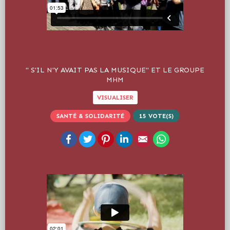
" S'IL N'Y AVAIT PAS LA MUSIQUE" ET LE GROUPE
MHM
VISUALISER
SANTÉ & SOLIDARITÉ
15
VOTE(S)
Facebook
Twitter
Pinterest
LinkedIn
Email
WhatsApp