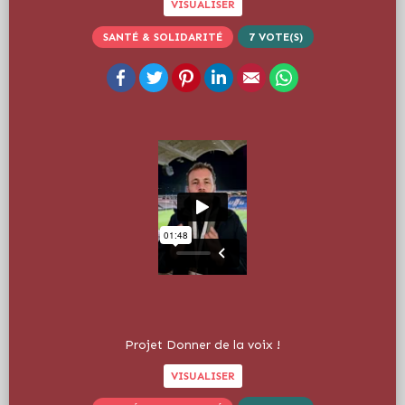
VISUALISER
SANTÉ & SOLIDARITÉ
7
VOTE(S)
Facebook
Twitter
Pinterest
LinkedIn
Email
WhatsApp
Projet Donner de la voix !
VISUALISER