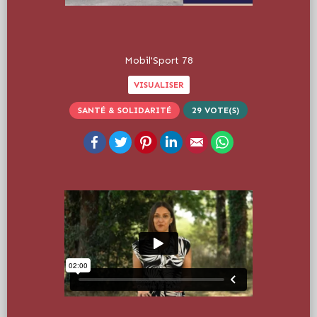
Mobil'Sport 78
VISUALISER
SANTÉ & SOLIDARITÉ
29
VOTE(S)
Facebook
Twitter
Pinterest
LinkedIn
Email
WhatsApp