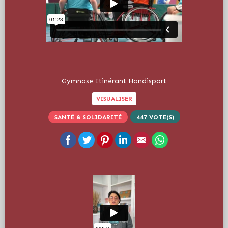
Gymnase Itinérant Handisport
VISUALISER
SANTÉ & SOLIDARITÉ
447
VOTE(S)
Facebook
Twitter
Pinterest
LinkedIn
Email
WhatsApp