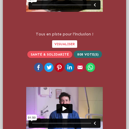
Tous en piste pour l’inclusion !
VISUALISER
SANTÉ & SOLIDARITÉ
808
VOTE(S)
Facebook
Twitter
Pinterest
LinkedIn
Email
WhatsApp