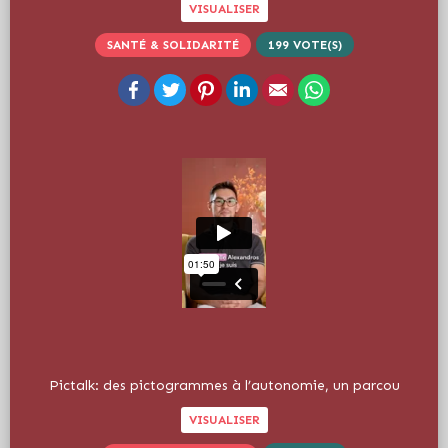
VISUALISER
SANTÉ & SOLIDARITÉ
199
VOTE(S)
Facebook
Twitter
Pinterest
LinkedIn
Email
WhatsApp
Pictalk: des pictogrammes à l’autonomie, un parcou
VISUALISER